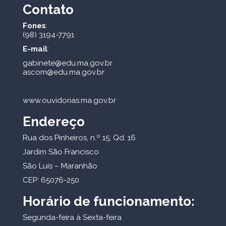
Contato
Fones
:
(98) 3194-7791
E-mail
:
gabinete@edu.ma.gov.br
ascom@edu.ma.gov.br
www.ouvidorias.ma.gov.br
Endereço
Rua dos Pinheiros, n.º 15, Qd. 16
Jardim São Francisco
São Luís – Maranhão
CEP: 65076-250
Horário de funcionamento:
Segunda-feira à Sexta-feira