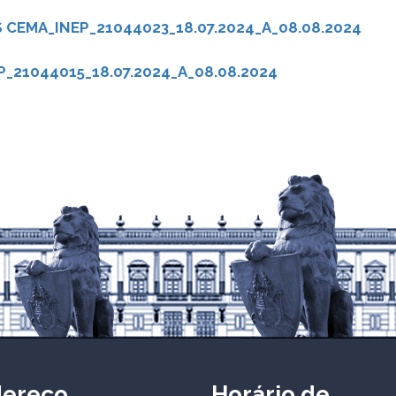
CEMA_INEP_21044023_18.07.2024_A_08.08.2024
_21044015_18.07.2024_A_08.08.2024
dereço
Horário de