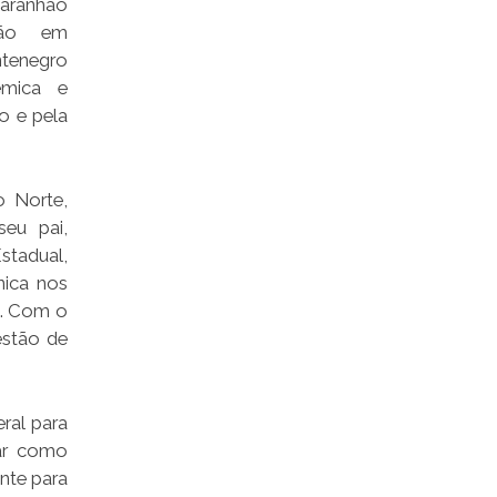
aranhão
ção em
ntenegro
êmica e
o e pela
o Norte,
seu pai,
stadual,
nica nos
s. Com o
estão de
ral para
uar como
nte para