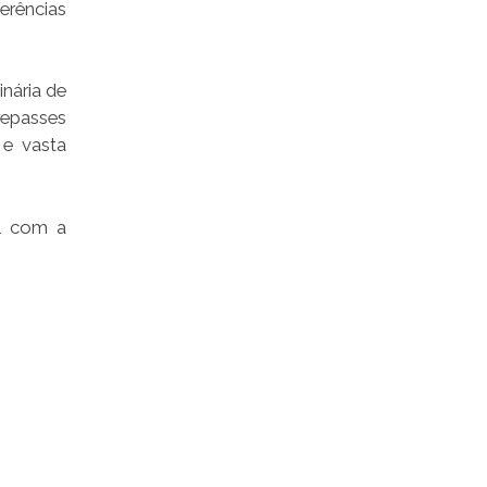
erências
nária de
repasses
 e vasta
al com a