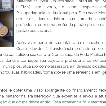
Matemática pela Universidade Estadual do M
(UEMA) em 2009, e com especializa
Psicopedagogia Institucional pela Faculdade Mo
em 2011, Jandira iniciou sua jornada acad
profissional com uma profunda paixão pelo ensin
gestão educacional.
Após viver parte de sua infância em Juazeiro d
Ceará, devido à transferência profissional de 
 onde consolidou sua carreira. Concursada da Rede Pública E
, Jandira começou sua trajetória profissional como téc
os municípios, atuando como assessora em diversas cidade
rimorou suas habilidades, tornando-se uma referência em g
tos e obter uma visão abrangente do financiamento fede
 na plataforma Transferegov. Sua expertise a levou a at
ição que ocupa desde então. Essa experiência foi determina