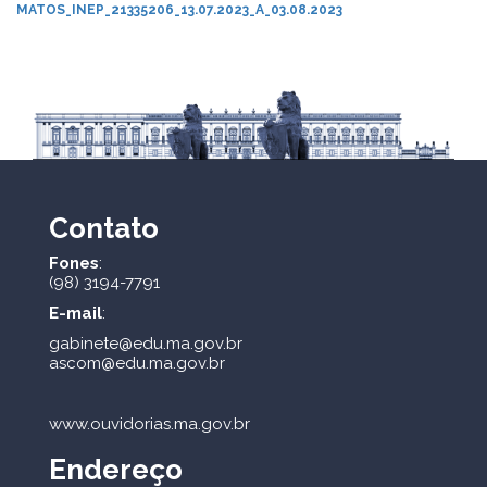
MATOS_INEP_21335206_13.07.2023_A_03.08.2023
Contato
Fones
:
(98) 3194-7791
E-mail
:
gabinete@edu.ma.gov.br
ascom@edu.ma.gov.br
www.ouvidorias.ma.gov.br
Endereço