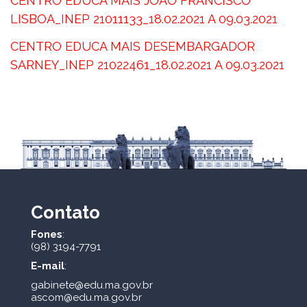
CENTRO EDUCA MAIS JOAO FRANCISCO
LISBOA_INEP 21011133_18.02.2021 A 09.03.2021
CENTRO EDUCA MAIS DESEMBARGADOR
SARNEY_INEP 21022461_18.02.2021 A 09.03.2021
Contato
Fones
:
(98) 3194-7791
E-mail
:
gabinete@edu.ma.gov.br
ascom@edu.ma.gov.br