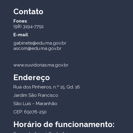
Contato
Fones
:
(98) 3194-7791
E-mail
:
gabinete@edu.ma.gov.br
ascom@edu.ma.gov.br
www.ouvidorias.ma.gov.br
Endereço
Rua dos Pinheiros, n.º 15, Qd. 16
Jardim São Francisco
São Luís – Maranhão
CEP: 65076-250
Horário de funcionamento: