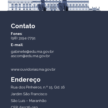
Contato
Fones
:
(98) 3194-7791
E-mail
:
gabinete@edu.ma.gov.br
ascom@edu.ma.gov.br
www.ouvidorias.ma.gov.br
Endereço
Rua dos Pinheiros, n.º 15, Qd. 16
Jardim São Francisco
São Luís – Maranhão
CEP: 65076-250