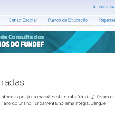
TRANSPARÊNC
Censo Escolar
Planos de Educação
Repass
rradas
informa que, já na manhã desta quinta-feira (25), foram e
1º ano do Ensino Fundamental no Iema Integral Bilíngue.