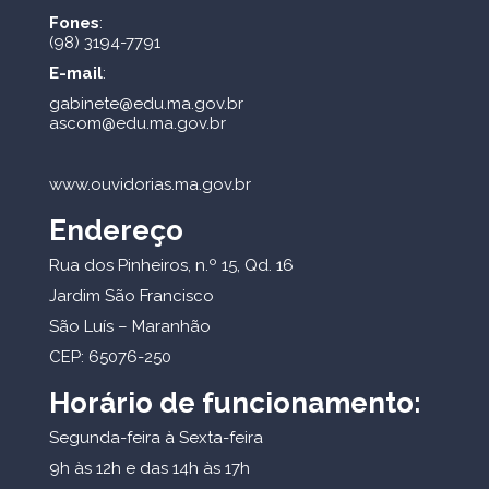
Fones
:
(98) 3194-7791
E-mail
:
gabinete@edu.ma.gov.br
ascom@edu.ma.gov.br
www.ouvidorias.ma.gov.br
Endereço
Rua dos Pinheiros, n.º 15, Qd. 16
Jardim São Francisco
São Luís – Maranhão
CEP: 65076-250
Horário de funcionamento:
Segunda-feira à Sexta-feira
9h às 12h e das 14h às 17h