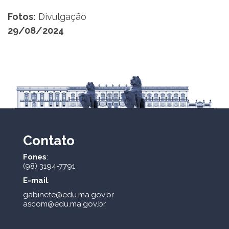
Fotos:
Divulgação
29/08/2024
Contato
Fones
:
(98) 3194-7791
E-mail
:
gabinete@edu.ma.gov.br
ascom@edu.ma.gov.br