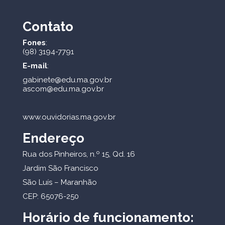
Contato
Fones
:
(98) 3194-7791
E-mail
:
gabinete@edu.ma.gov.br
ascom@edu.ma.gov.br
www.ouvidorias.ma.gov.br
Endereço
Rua dos Pinheiros, n.º 15, Qd. 16
Jardim São Francisco
São Luís – Maranhão
CEP: 65076-250
Horário de funcionamento: