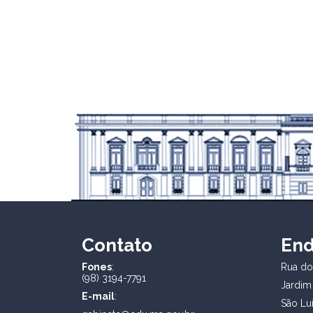
Contato
En
Fones
:
Rua dos
(98) 3194-7791
Jardim
E-mail
:
São Lu