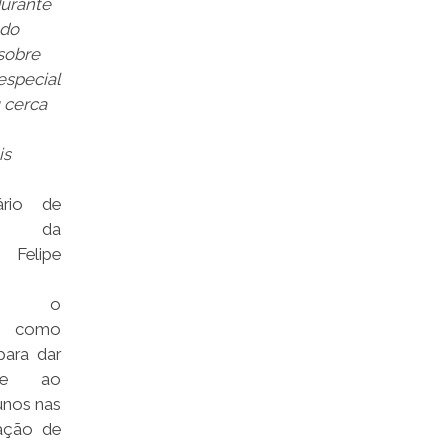
urante
 do
sobre
especial
 cerca
is
ário de
o da
 Felipe
tou o
o como
para dar
ade ao
unos nas
zação de