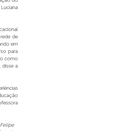
 Luciana
acional
 rede de
hando em
rso para
rio como
 disse a
riências
educação
ofessora
 Felipe