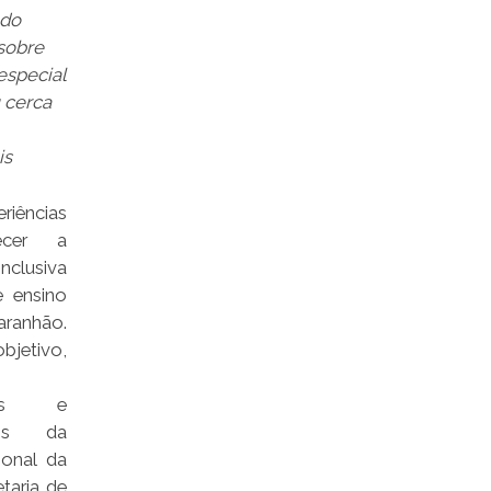
 do
sobre
especial
 cerca
is
riências
ecer a
nclusiva
e ensino
anhão.
bjetivo,
ores e
nais da
ional da
taria de