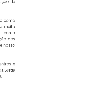
tação da
rio como
ma muito
o, como
pção dos
de nosso
entros e
oa Surda
.