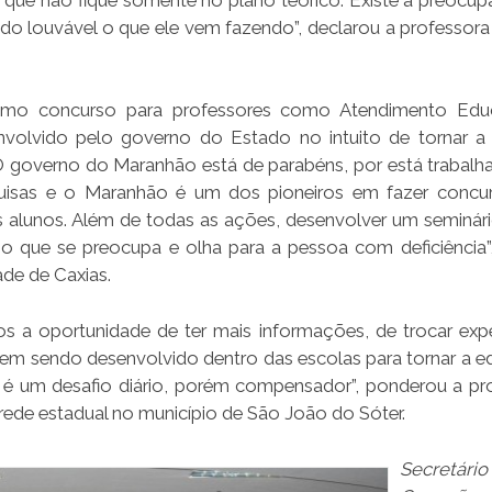
do louvável o que ele vem fazendo”, declarou a professora
timo concurso para professores como Atendimento Educ
nvolvido pelo governo do Estado no intuito de tornar a
“O governo do Maranhão está de parabéns, por está trabal
quisas e o Maranhão é um dos pioneiros em fazer concu
s alunos. Além de todas as ações, desenvolver um seminá
que se preocupa e olha para a pessoa com deficiência”,
ade de Caxias.
a oportunidade de ter mais informações, de trocar expe
vem sendo desenvolvido dentro das escolas para tornar a 
l é um desafio diário, porém compensador”, ponderou a pr
rede estadual no município de São João do Sóter.
Secretário