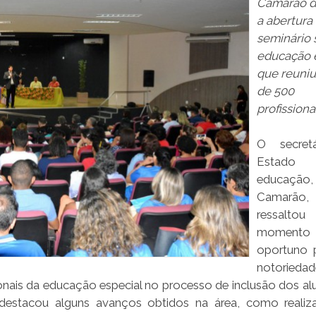
Camarão d
a abertura
seminário 
educação 
que reuniu
de 500
profissiona
O secret
Estad
educação,
Camarão,
ressal
moment
oportuno 
notoried
onais da educação especial no processo de inclusão dos al
o destacou alguns avanços obtidos na área, como reali