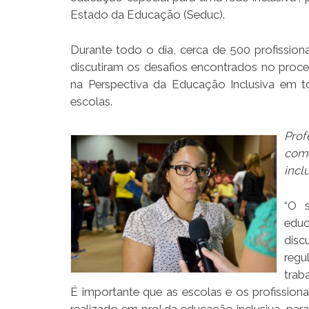
Estado da Educação (Seduc).
Durante todo o dia, cerca de 500 profissiona
discutiram os desafios encontrados no proc
na Perspectiva da Educação Inclusiva em t
escolas.
Prof
como
incl
“O s
educ
disc
regu
trab
É importante que as escolas e os profissio
realizado em prol da educação inclusiva, par