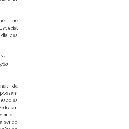
néis que
Especial
 dia das
io
ação
nais da
s possam
 escolas
vendo um
minário.
tá sendo
pação do