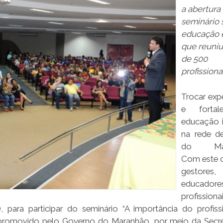
a abertura
seminário 
educação 
que reuniu
de 500
profissiona
Trocar expe
e fortal
educação i
na rede d
do Mar
Com este o
gestores,
educad
profissio
, para participar do seminário “A importância do profiss
, promovido pelo Governo do Maranhão, por meio da Secre