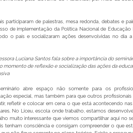
is participaram de palestras, mesa redonda, debates e pai
esso de implementação da Política Nacional de Educação 
odo o país e socializaram ações desenvolvidas no dia a
essora Luciana Santos fala sobre a importância do seminár
 momento de reflexão e socialização das ações da educ
usiva
eminário abre espaço não somente para os profissio
ação especial, mas também para que outros profissionai
utir, refletir e colocar em cena o que está acontecendo nas
lares. No Liceu, escola onde trabalho, estamos desenvol
alho muito interessante que viemos compartilhar aqui no se
nais tenham consciência e consigam compreender o que es
a que não fique somente no plano teórico. Existe a preocu