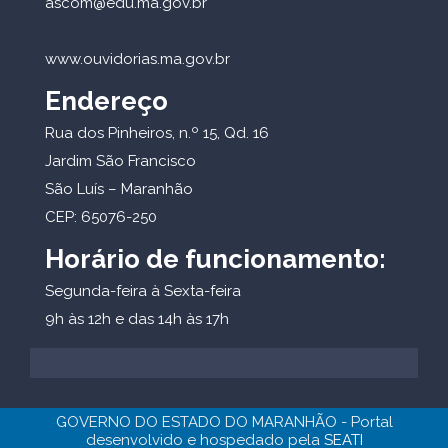
ascom@edu.ma.gov.br
www.ouvidorias.ma.gov.br
Endereço
Rua dos Pinheiros, n.º 15, Qd. 16
Jardim São Francisco
São Luís – Maranhão
CEP: 65076-250
Horário de funcionamento:
Segunda-feira à Sexta-feira
9h às 12h e das 14h às 17h
GOVERNO DO ESTADO DO MARANHÃO - Portal
desenvolvido e hospedado pela
SEATI