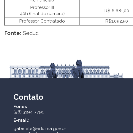
Professor III
R$ 6.681,00
40h (final de carreira)
Professor Contratado
R$1.092,50
Fonte:
Seduc
Contato
Fones
:
(98) 3194-7791
E-mail
:
gabinete@edu.ma.gov.br