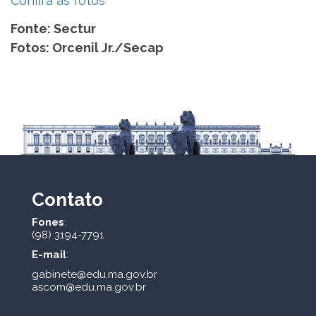
Confira as fotos
Fonte: Sectur
Fotos: Orcenil Jr./Secap
Contato
Fones
:
(98) 3194-7791
E-mail
:
gabinete@edu.ma.gov.br
ascom@edu.ma.gov.br