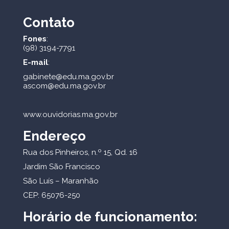
Contato
Fones
:
(98) 3194-7791
E-mail
:
gabinete@edu.ma.gov.br
ascom@edu.ma.gov.br
www.ouvidorias.ma.gov.br
Endereço
Rua dos Pinheiros, n.º 15, Qd. 16
Jardim São Francisco
São Luís – Maranhão
CEP: 65076-250
Horário de funcionamento: