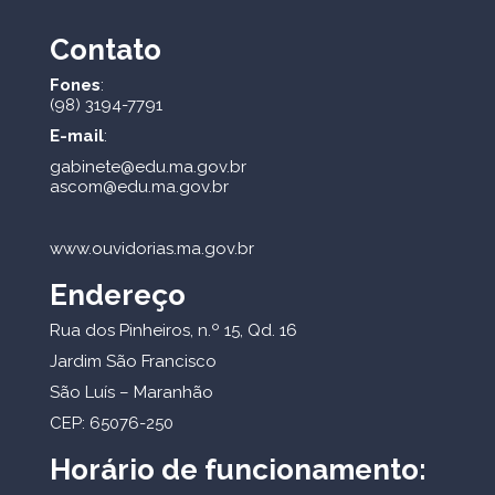
Contato
Fones
:
(98) 3194-7791
E-mail
:
gabinete@edu.ma.gov.br
ascom@edu.ma.gov.br
www.ouvidorias.ma.gov.br
Endereço
Rua dos Pinheiros, n.º 15, Qd. 16
Jardim São Francisco
São Luís – Maranhão
CEP: 65076-250
Horário de funcionamento: