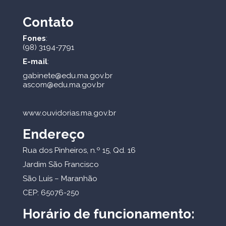
Contato
Fones
:
(98) 3194-7791
E-mail
:
gabinete@edu.ma.gov.br
ascom@edu.ma.gov.br
www.ouvidorias.ma.gov.br
Endereço
Rua dos Pinheiros, n.º 15, Qd. 16
Jardim São Francisco
São Luís – Maranhão
CEP: 65076-250
Horário de funcionamento: