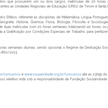
tério que possuírem um ou dois cargos, matrículas de 20 horas 
centes às Unidades Regionais de Educação (UREs) de Timon e Santa I
o Efetivo, referente às disciplinas de Matemática, Língua Portugues
ografia, História, Química, Física, Biologia, Filosofia e Sociologi
 duas matrículas com 20 horas semanais, totalizando 40 horas, ou 
a a Gratificação por Condições Especiais de Trabalho, para perfaze
horas semanais diurnas, sendo opcional o Regime de Dedicação Excl
 9.860/2013.
br/concursos
e
www.sousandrade.org.br/concursos
até as 23h59 do 
cesso seletivo está sob a responsabilidade da Fundação Sousândrade