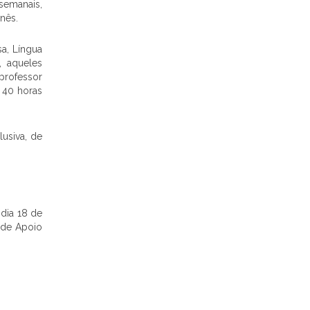
semanais,
nês.
a, Língua
a, aqueles
professor
r 40 horas
usiva, de
dia 18 de
 de Apoio