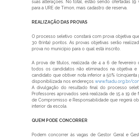
suas alterações. No total, estão sendo ofertadas 1
para a URE de Timon, mais cadastro de reserva.
REALIZAÇÃO DAS PROVAS
O processo seletivo constará com prova objetiva que t
30 (trinta) pontos. As provas objetivas serão realiz
prova no município para o qual está inscrito.
A prova de títulos, realizada de 4 a 6 de fevereiro 
todos os candidatos não eliminados na objetiva e v
candidato que obtiver nota inferior a 50% (cinqüenta 
disponibilizada nos endereços
www.fsadu.org.br/co
A divulgação do resultado final do processo selet
Professores aprovados será realizada de 15 a 19 de 
de Compromisso e Responsabilidade que regerá obr
interior da escola.
QUEM PODE CONCORRER
Podem concorrer às vagas de Gestor Geral e Gesto