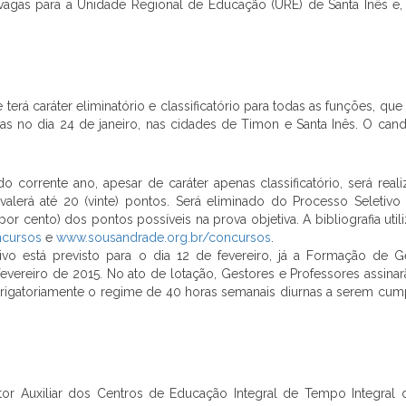
9 vagas para a Unidade Regional de Educação (URE) de Santa Inês e,
erá caráter eliminatório e classificatório para todas as funções, que 
adas no dia 24 de janeiro, nas cidades de Timon e Santa Inês. O cand
do corrente ano, apesar de caráter apenas classificatório, será real
alerá até 20 (vinte) pontos. Será eliminado do Processo Seletivo 
por cento) dos pontos possíveis na prova objetiva. A bibliografia util
ncursos
e
www.sousandrade.org.br/concursos
.
ivo está previsto para o dia 12 de fevereiro, já a Formação de G
fevereiro de 2015. No ato de lotação, Gestores e Professores assin
igatoriamente o regime de 40 horas semanais diurnas a serem cum
r Auxiliar dos Centros de Educação Integral de Tempo Integral 