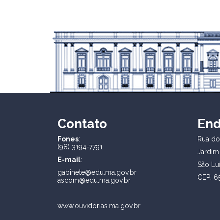
Contato
En
Fones
:
Rua dos
(98) 3194-7791
Jardim
E-mail
:
São Lu
gabinete@edu.ma.gov.br
CEP: 6
ascom@edu.ma.gov.br
www.ouvidorias.ma.gov.br