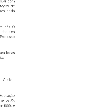
xiliar com
tegral de
ras nesta
a Inês. O
ilidade da
 Processo
para todas
iva.
a Gestor-
 Educação
o menos 5%
e 1999, e