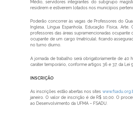
Médio, servidores integrantes do subgrupo magis
residirem e estiverem lotados nos municípios perten
Poderão concorrer às vagas de Professores do Quadr
Inglesa, Língua Espanhola, Educação Física, Arte, Ge
professores das áreas supramencionadas ocupante de
ocupante de um cargo (matrícula), ficando assegurad
no turno diurno.
A jornada de trabalho será obrigatoriamente de 40 
caráter temporário, conforme artigos 36 e 37, da Lei
INSCRIÇÃO
As inscrições estão abertas nos sites
www.fsadu.org.
janeiro. O valor de inscrição é de R$ 10,00. O pro
ao Desenvolvimento da UFMA – FSADU.