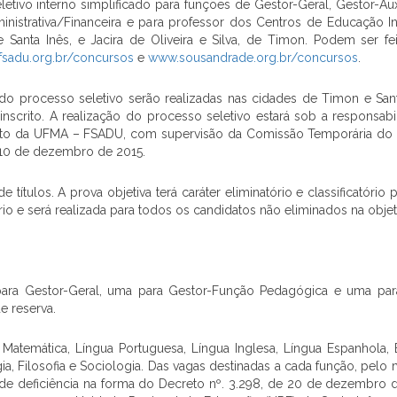
letivo interno simplificado para funções de Gestor-Geral, Gestor-Au
nistrativa/Financeira e para professor dos Centros de Educação In
Santa Inês, e Jacira de Oliveira e Silva, de Timon. Podem ser fei
sadu.org.br/concursos
e
www.sousandrade.org.br/concursos
.
 do processo seletivo serão realizadas nas cidades de Timon e Sant
inscrito. A realização do processo seletivo estará sob a responsab
to da UFMA – FSADU, com supervisão da Comissão Temporária do
 de 10 de dezembro de 2015.
títulos. A prova objetiva terá caráter eliminatório e classificatório 
tório e será realizada para todos os candidatos não eliminados na objet
para Gestor-Geral, uma para Gestor-Função Pedagógica e uma par
e reserva.
 Matemática, Língua Portuguesa, Língua Inglesa, Língua Espanhola,
ologia, Filosofia e Sociologia. Das vagas destinadas a cada função, pel
 de deficiência na forma do Decreto nº. 3.298, de 20 de dezembro d