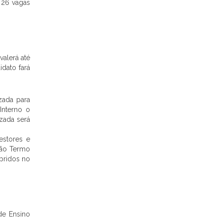
 26 vagas
valerá até
idato fará
izada para
Interno o
izada será
estores e
arão Termo
pridos no
de Ensino