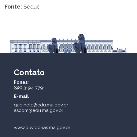
Fonte:
Seduc
Contato
Fones
:
(98) 3194-7791
E-mail
:
gabinete@edu.ma.gov.br
ascom@edu.ma.gov.br
www.ouvidorias.ma.gov.br