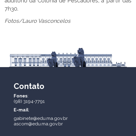
auditório da Colônia de Pescadores, a partir das
7h30.
Fotos/Lauro Vasconcelos
Contato
Fones
:
(98) 3194-7791
E-mail
:
gabinete@edu.ma.gov.br
ascom@edu.ma.gov.br