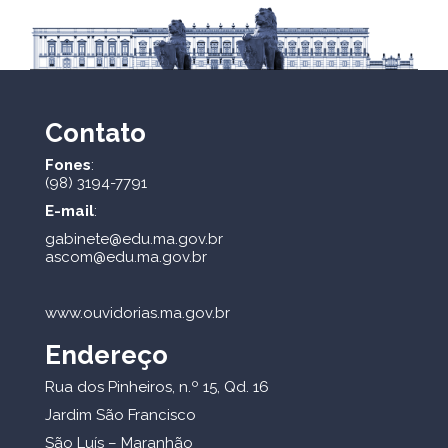
Contato
Fones
:
(98) 3194-7791
E-mail
:
gabinete@edu.ma.gov.br
ascom@edu.ma.gov.br
www.ouvidorias.ma.gov.br
Endereço
Rua dos Pinheiros, n.º 15, Qd. 16
Jardim São Francisco
São Luís – Maranhão