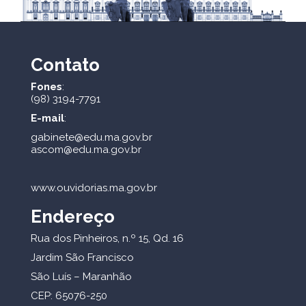
Contato
Fones
:
(98) 3194-7791
E-mail
:
gabinete@edu.ma.gov.br
ascom@edu.ma.gov.br
www.ouvidorias.ma.gov.br
Endereço
Rua dos Pinheiros, n.º 15, Qd. 16
Jardim São Francisco
São Luís – Maranhão
CEP: 65076-250