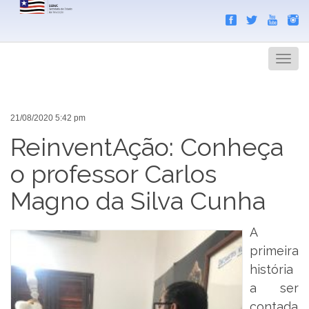
Search
Men
21/08/2020 5:42 pm
ReinventAção: Conheça
o professor Carlos
Magno da Silva Cunha
A
primeira
história
a ser
contada