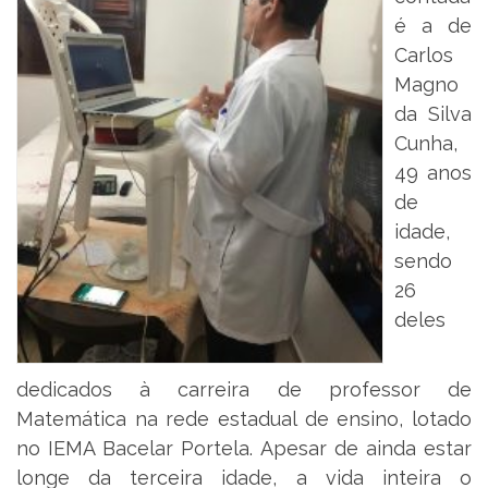
é a de
Carlos
Magno
da Silva
Cunha,
49 anos
de
idade,
sendo
26
deles
dedicados à carreira de professor de
Matemática na rede estadual de ensino, lotado
no IEMA Bacelar Portela. Apesar de ainda estar
longe da terceira idade, a vida inteira o