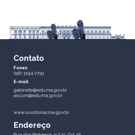
Contato
Fones
:
(98) 3194-7791
E-mail
:
gabinete@edu.ma.gov.br
ascom@edu.ma.gov.br
www.ouvidorias.ma.gov.br
Endereço
Rua dos Pinheiros, n.º 15, Qd. 16