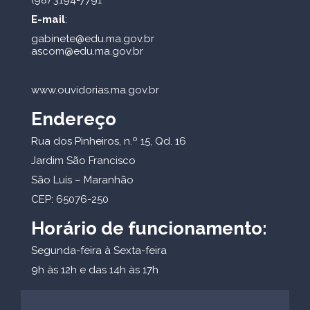
(98) 3194-7791
E-mail
:
gabinete@edu.ma.gov.br
ascom@edu.ma.gov.br
www.ouvidorias.ma.gov.br
Endereço
Rua dos Pinheiros, n.º 15, Qd. 16
Jardim São Francisco
São Luís – Maranhão
CEP: 65076-250
Horário de funcionamento:
Segunda-feira à Sexta-feira
9h às 12h e das 14h às 17h