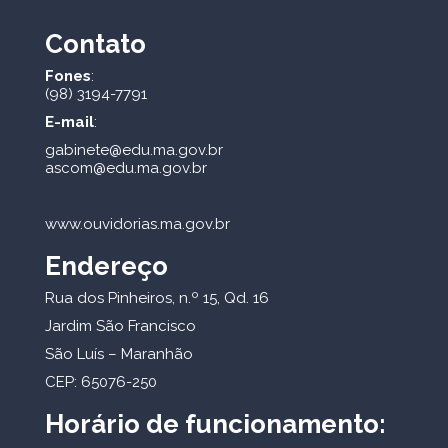
Contato
Fones
:
(98) 3194-7791
E-mail
:
gabinete@edu.ma.gov.br
ascom@edu.ma.gov.br
www.ouvidorias.ma.gov.br
Endereço
Rua dos Pinheiros, n.º 15, Qd. 16
Jardim São Francisco
São Luís – Maranhão
CEP: 65076-250
Horário de funcionamento: