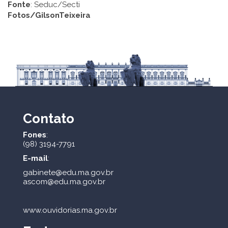
Fonte
: Seduc/Secti
Fotos
/
GilsonTeixeira
Contato
Fones
:
(98) 3194-7791
E-mail
:
gabinete@edu.ma.gov.br
ascom@edu.ma.gov.br
www.ouvidorias.ma.gov.br