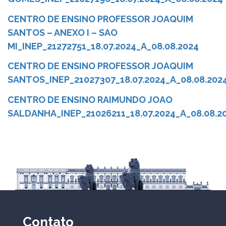
CENTRO DE ENSINO PROFESSOR JOAQUIM
SANTOS – ANEXO I – SAO
MI_INEP_21272751_18.07.2024_A_08.08.2024
CENTRO DE ENSINO PROFESSOR JOAQUIM
SANTOS_INEP_21027307_18.07.2024_A_08.08.202
CENTRO DE ENSINO RAIMUNDO JOAO
SALDANHA_INEP_21026211_18.07.2024_A_08.08.2
Contato