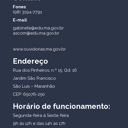
Fones
:
(98) 3194-7791
E-mail
:
gabinete@edu.ma.gov.br
ascom@edu.ma.gov.br
www.ouvidorias.ma.gov.br
Endereço
Rua dos Pinheiros, n.º 15, Qd. 16
Jardim São Francisco
São Luís – Maranhão
CEP: 65076-250
Horário de funcionamento:
Segunda-feira à Sexta-feira
9h às 12h e das 14h às 17h