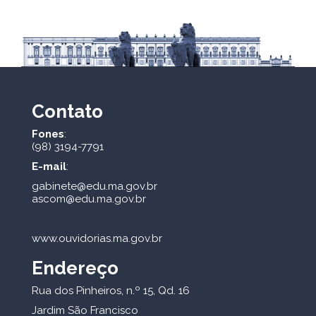
Contato
Fones
:
(98) 3194-7791
E-mail
:
gabinete@edu.ma.gov.br
ascom@edu.ma.gov.br
www.ouvidorias.ma.gov.br
Endereço
Rua dos Pinheiros, n.º 15, Qd. 16
Jardim São Francisco