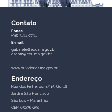
Contato
Fones
:
(98) 3194-7791
E-mail
:
gabinete@edu.ma.gov.br
ascom@edu.ma.gov.br
www.ouvidorias.ma.gov.br
Endereço
Rua dos Pinheiros, n.º 15, Qd. 16
Jardim São Francisco
São Luís – Maranhão
CEP: 65076-250