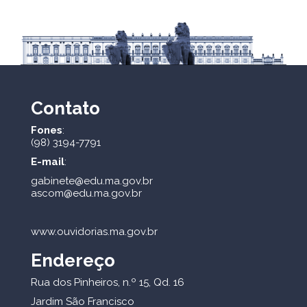
Contato
Fones
:
(98) 3194-7791
E-mail
:
gabinete@edu.ma.gov.br
ascom@edu.ma.gov.br
www.ouvidorias.ma.gov.br
Endereço
Rua dos Pinheiros, n.º 15, Qd. 16
Jardim São Francisco