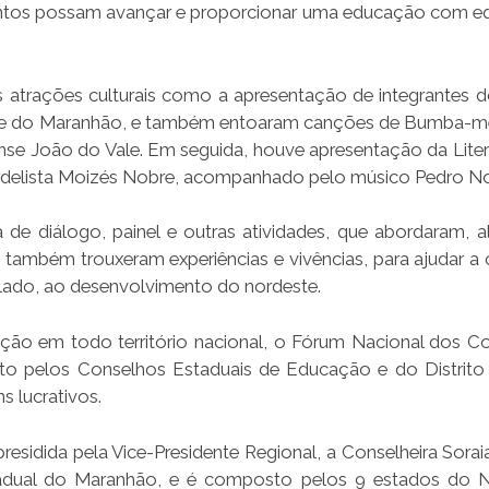
 juntos possam avançar e proporcionar uma educação com eq
s atrações culturais como a apresentação de integrantes 
l e do Maranhão, e também entoaram canções de Bumba-m
se João do Vale. Em seguida, houve apresentação da Liter
 cordelista Moizés Nobre, acompanhado pelo músico Pedro N
e diálogo, painel e outras atividades, que abordaram, 
 também trouxeram experiências e vivências, para ajudar a c
lado, ao desenvolvimento do nordeste.
ão em todo território nacional, o Fórum Nacional dos C
to pelos Conselhos Estaduais de Educação e do Distrito 
s lucrativos.
idida pela Vice-Presidente Regional, a Conselheira Sorai
stadual do Maranhão, e é composto pelos 9 estados do 