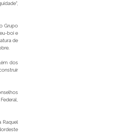
uidade”,
do Grupo
eu-boi e
atura de
obre.
além dos
onstruir
onselhos
Federal,
a Raquel
Nordeste