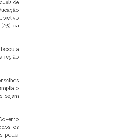
duais de
educação
objetivo
(25), na
stacou a
a região
onselhos
amplia o
is sejam
 Governo
odos os
s poder