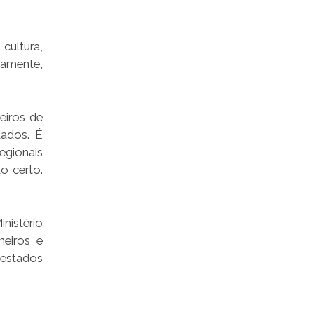
cultura,
vamente,
eiros de
tados. É
egionais
o certo.
istério
heiros e
 estados