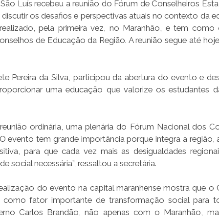
e São Luís recebeu a reunião do Fórum de Conselheiros Esta
iscutir os desafios e perspectivas atuais no contexto da 
realizado, pela primeira vez, no Maranhão, e tem como 
Conselhos de Educação da Região. A reunião segue até hoje 
e Pereira da Silva, participou da abertura do evento e de
 proporcionar uma educação que valorize os estudantes d
reunião ordinária, uma plenária do Fórum Nacional dos C
 evento tem grande importância porque integra a região, 
tiva, para que cada vez mais as desigualdades regiona
social necessária”, ressaltou a secretária.
 realização do evento na capital maranhense mostra que o
como fator importante de transformação social para t
verno Carlos Brandão, não apenas com o Maranhão, ma