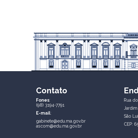
Contato
En
Fones
:
Rua dos
(98) 3194-7791
Jardim
E-mail
:
São Lu
gabinete@edu.ma.gov.br
CEP: 6
ascom@edu.ma.gov.br