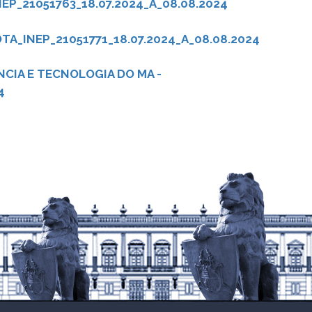
EP_21051763_18.07.2024_A_08.08.2024
A_INEP_21051771_18.07.2024_A_08.08.2024
CIA E TECNOLOGIA DO MA -
4