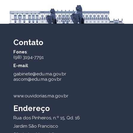
Contato
Fones
:
(98) 3194-7791
E-mail
:
gabinete@edu.ma.gov.br
ascom@edu.ma.gov.br
www.ouvidorias.ma.gov.br
Endereço
Rua dos Pinheiros, n.º 15, Qd. 16
Jardim São Francisco