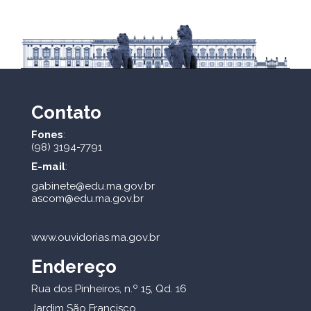
Contato
Fones
:
(98) 3194-7791
E-mail
:
gabinete@edu.ma.gov.br
ascom@edu.ma.gov.br
www.ouvidorias.ma.gov.br
Endereço
Rua dos Pinheiros, n.º 15, Qd. 16
Jardim São Francisco