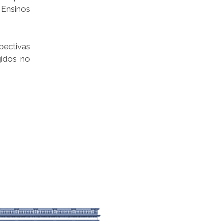
Ensinos
pectivas
gidos no