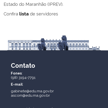
Estado do Maranhão (IPREV).
Confira
lista
de servidores
Contato
Fones
:
(98) 3194-7791
E-mail
:
gabinete@edu.ma.gov.br
ascom@edu.ma.gov.br