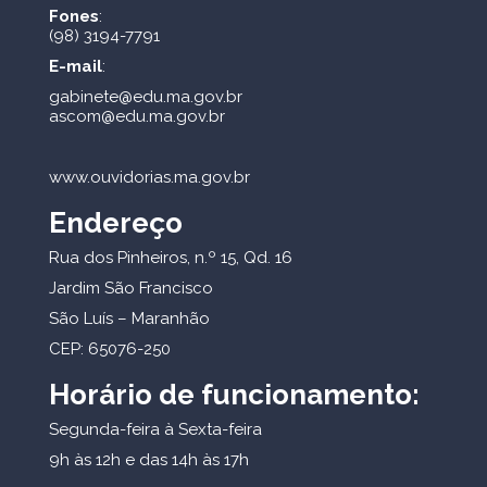
Fones
:
(98) 3194-7791
E-mail
:
gabinete@edu.ma.gov.br
ascom@edu.ma.gov.br
www.ouvidorias.ma.gov.br
Endereço
Rua dos Pinheiros, n.º 15, Qd. 16
Jardim São Francisco
São Luís – Maranhão
CEP: 65076-250
Horário de funcionamento:
Segunda-feira à Sexta-feira
9h às 12h e das 14h às 17h