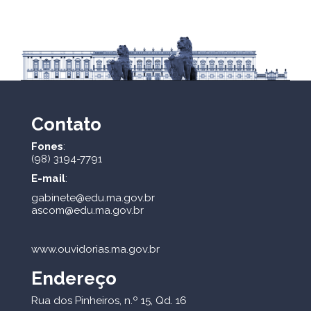
Contato
Fones
:
(98) 3194-7791
E-mail
:
gabinete@edu.ma.gov.br
ascom@edu.ma.gov.br
www.ouvidorias.ma.gov.br
Endereço
Rua dos Pinheiros, n.º 15, Qd. 16