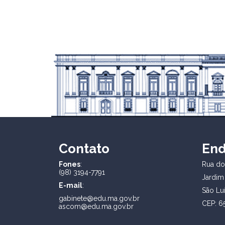
Contato
En
Fones
:
Rua dos
(98) 3194-7791
Jardim
E-mail
:
São Lu
gabinete@edu.ma.gov.br
CEP: 6
ascom@edu.ma.gov.br