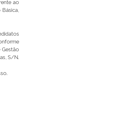
rente ao
 Básica,
ndidatos
conforme
e Gestão
as, S/N.
sso.