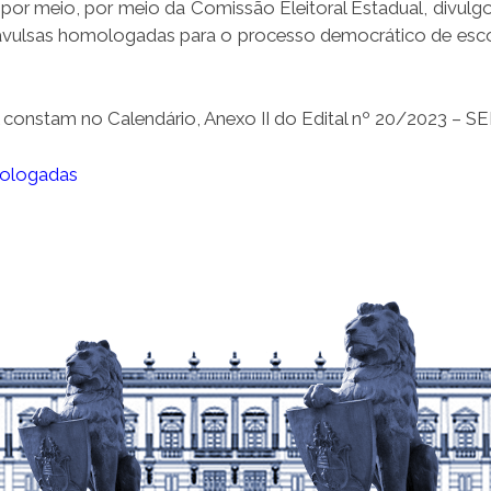
por meio, por meio da Comissão Eleitoral Estadual, divulgo
as avulsas homologadas para o processo democrático de esc
 constam no Calendário, Anexo II do Edital nº 20/2023 – S
mologadas