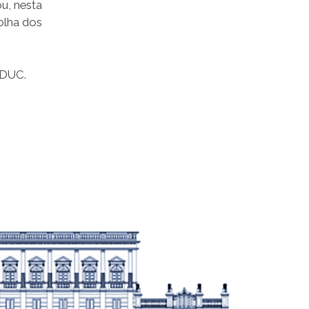
u, nesta
olha dos
EDUC.