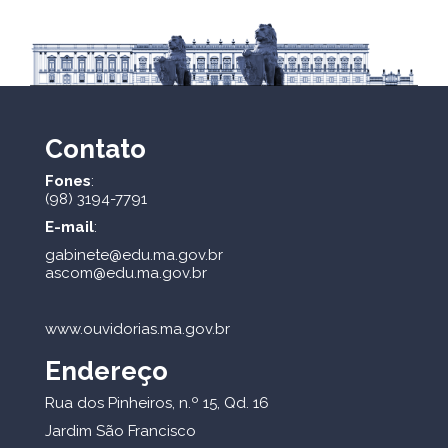
Contato
Fones
:
(98) 3194-7791
E-mail
:
gabinete@edu.ma.gov.br
ascom@edu.ma.gov.br
www.ouvidorias.ma.gov.br
Endereço
Rua dos Pinheiros, n.º 15, Qd. 16
Jardim São Francisco