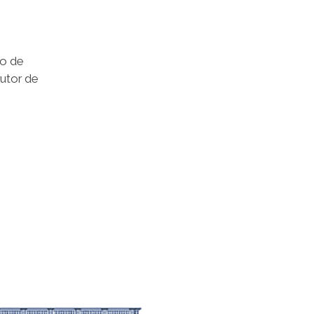
go de
rutor de