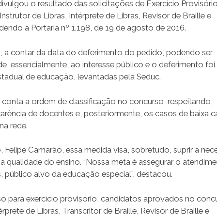
vulgou o resultado das solicitações de Exercício Provisóri
utor de Libras, Intérprete de Libras, Revisor de Braille e
endo à Portaria nº 1.198, de 19 de agosto de 2016.
o, a contar da data do deferimento do pedido, podendo ser
e, essencialmente, ao interesse público e o deferimento foi
stadual de educação, levantadas pela Seduc.
 conta a ordem de classificação no concurso, respeitando,
 carência de docentes e, posteriormente, os casos de baixa c
na rede.
Felipe Camarão, essa medida visa, sobretudo, suprir a nec
r a qualidade do ensino. “Nossa meta é assegurar o atendim
, público alvo da educação especial”, destacou.
o para exercício provisório, candidatos aprovados no conc
rprete de Libras, Transcritor de Braille, Revisor de Braille e