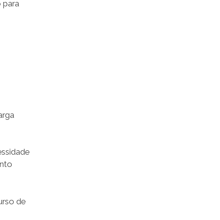
o para
arga
essidade
ento
urso de