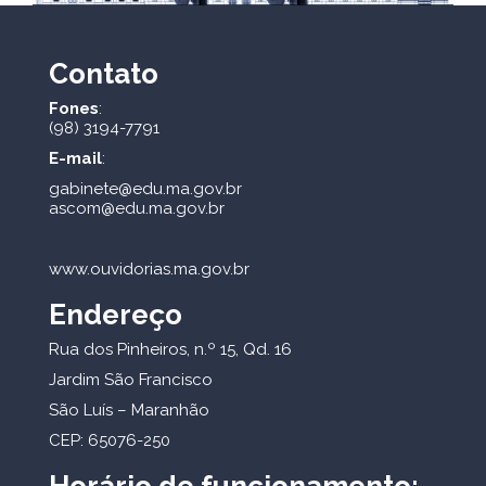
Contato
Fones
:
(98) 3194-7791
E-mail
:
gabinete@edu.ma.gov.br
ascom@edu.ma.gov.br
www.ouvidorias.ma.gov.br
Endereço
Rua dos Pinheiros, n.º 15, Qd. 16
Jardim São Francisco
São Luís – Maranhão
CEP: 65076-250