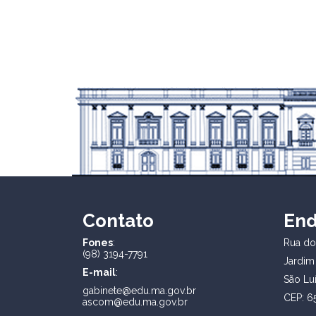
Contato
En
Fones
:
Rua dos
(98) 3194-7791
Jardim
E-mail
:
São Lu
gabinete@edu.ma.gov.br
CEP: 6
ascom@edu.ma.gov.br