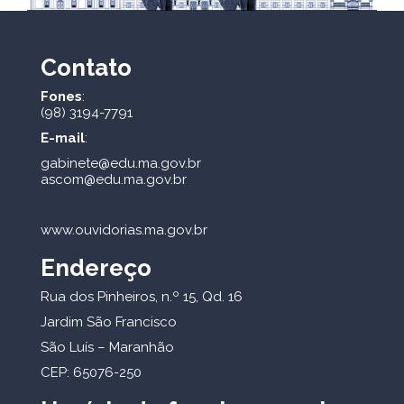
Contato
Fones
:
(98) 3194-7791
E-mail
:
gabinete@edu.ma.gov.br
ascom@edu.ma.gov.br
www.ouvidorias.ma.gov.br
Endereço
Rua dos Pinheiros, n.º 15, Qd. 16
Jardim São Francisco
São Luís – Maranhão
CEP: 65076-250