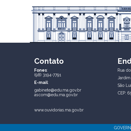
Contato
En
Fones
:
Rua dos
(98) 3194-7791
Jardim
E-mail
:
São Lu
gabinete@edu.ma.gov.br
CEP: 6
ascom@edu.ma.gov.br
www.ouvidorias.ma.gov.br
GOVERNO