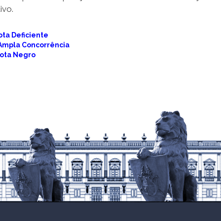
ivo.
ota Deficiente
 Ampla Concorrência
Cota Negro