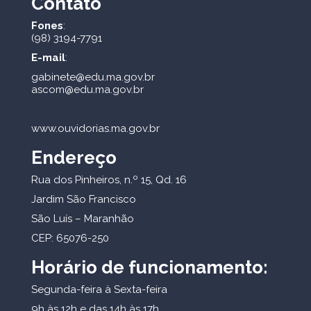
Contato
Fones
:
(98) 3194-7791
E-mail
:
gabinete@edu.ma.gov.br
ascom@edu.ma.gov.br
www.ouvidorias.ma.gov.br
Endereço
Rua dos Pinheiros, n.º 15, Qd. 16
Jardim São Francisco
São Luís – Maranhão
CEP: 65076-250
Horário de funcionamento:
Segunda-feira à Sexta-feira
9h às 12h e das 14h às 17h