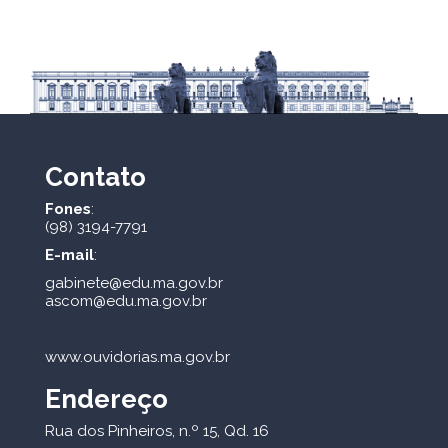
Contato
Fones
:
(98) 3194-7791
E-mail
:
gabinete@edu.ma.gov.br
ascom@edu.ma.gov.br
www.ouvidorias.ma.gov.br
Endereço
Rua dos Pinheiros, n.º 15, Qd. 16